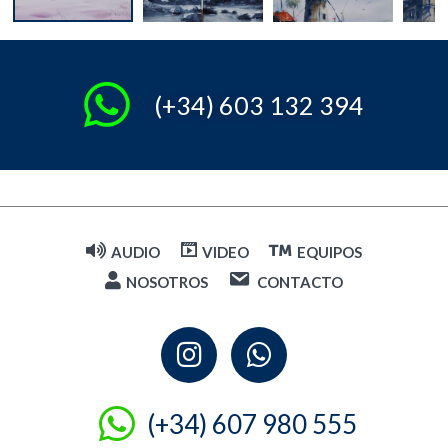
(+34) 603 132 394
AUDIO
VIDEO
EQUIPOS
NOSOTROS
CONTACTO
I
W
n
h
s
a
t
t
(+34) 607 980 555